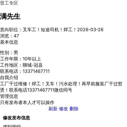
普工专区
满先生
意向职位：叉车工！短途司机！焊工！
2026-03-26
浏览：47
基本信息
性别：
男
工作年限：
10年以上
工作地区：
聊城-冠县
联系电话：
13371467711
自我介绍
工厂干过维修！焊工！叉车！污水处理！再早前服装厂干过熨
烫！联系电话13371467711微信同号
管理信息
只有发布者本人才可以操作
刷新
修改
删除
修改发布信息
求职密码