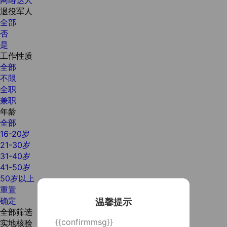
退役军人
全部
否
是
工作性质
全部
不限
全职
兼职
年龄
全部
16-20岁
21-30岁
31-40岁
41-50岁
50岁以上
重置
确定
温馨提示
全部筛选
{{confirmmsg}}
实地核验