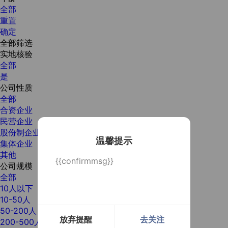
全部
重置
确定
全部筛选
实地核验
全部
是
公司性质
全部
合资企业
民营企业
股份制企业
温馨提示
集体企业
其他
{{confirmmsg}}
公司规模
全部
10人以下
10-50人
50-200人
放弃提醒
去关注
200-500人