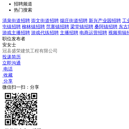
招聘频道
热门搜索
清泉街道招聘
崇文街道招聘
烟庄街道招聘
新兴产业园招聘
工
屯镇招聘
柳林镇招聘
范寨镇招聘
梁堂镇招聘
桑阿镇招聘
东古
游戏主播招聘
游戏代练招聘
主播招聘
电商运营招聘
视频剪辑
职位发布者
安女士
冠县盛荣建筑工程有限公司
投递简历
立即沟通
电话
收藏
分享
微信扫一扫：分享