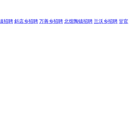
镇招聘
斜店乡招聘
万善乡招聘
北馆陶镇招聘
兰沃乡招聘
甘官