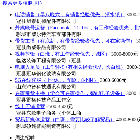
搜索更多相似职位
电话销售（早八晚六，有销售经验优先，清水镇）
3000-
冠县旭泰机械配件有限公司
外媒账号运营（Facebook，TikTok，有工作经验优先，
聊城市威尔特汽车零部件有限
带货主播（有底薪，有带货经验者优先，可在家操作）
3
冠县尚威果品有限公司
视频剪辑（白班，有工作经验优先，城区）
3000-8000元
临达装饰工程有限公司（冠县
电脑入单员（工作轻松+有相关经验优先+长白班）
3000
冠县冠华钢化玻璃有限公司
5G在线客服（上4休1，五险，8小时）
3000-6000元
山东鸿智科技通讯有限公司
在家带货主播（学会可在家操作，智能电子设备）
3000-
冠县雷格科技产品工作室
线上店铺运营
2500-3500元
冠县东歌电子商务（个体工商
贸易新媒体运营（白班，需要比较了解贸易）
4000-800
聊城硕翎智能制造有限公司
周边招聘