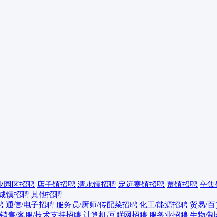
业园区招聘
店子镇招聘
清水镇招聘
定远寨镇招聘
贾镇招聘
辛集
城镇招聘
其他招聘
聘
通信/电子招聘
服务员/厨师/传配菜招聘
化工/能源招聘
贸易/
销售/客服/技术支持招聘
计算机/互联网招聘
服务业招聘
生物/制