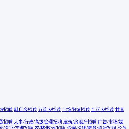
镇招聘
斜店乡招聘
万善乡招聘
北馆陶镇招聘
兰沃乡招聘
甘官
百货招聘
人事/行政/高级管理招聘
建筑/房地产招聘
广告/市场/媒
药/医疗/护理招聘
农/林/牧/渔招聘
咨询/法律/教育/科研招聘
公务