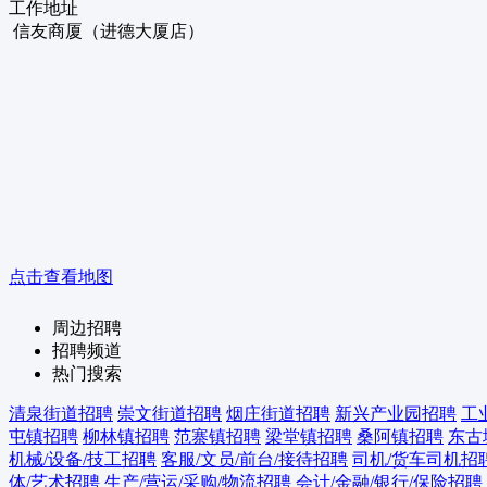
工作地址
信友商厦（进德大厦店）
点击查看地图
周边招聘
招聘频道
热门搜索
清泉街道招聘
崇文街道招聘
烟庄街道招聘
新兴产业园招聘
工
屯镇招聘
柳林镇招聘
范寨镇招聘
梁堂镇招聘
桑阿镇招聘
东古
机械/设备/技工招聘
客服/文员/前台/接待招聘
司机/货车司机招
体/艺术招聘
生产/营运/采购/物流招聘
会计/金融/银行/保险招聘