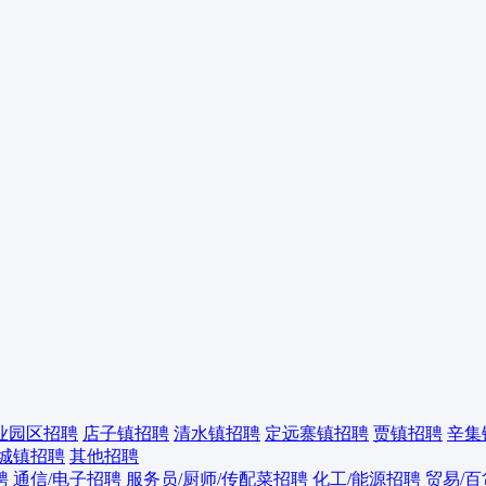
业园区招聘
店子镇招聘
清水镇招聘
定远寨镇招聘
贾镇招聘
辛集
城镇招聘
其他招聘
聘
通信/电子招聘
服务员/厨师/传配菜招聘
化工/能源招聘
贸易/