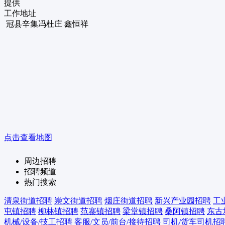
提供
工作地址
冠县辛集冯杜庄 鑫恒祥
点击查看地图
周边招聘
招聘频道
热门搜索
清泉街道招聘
崇文街道招聘
烟庄街道招聘
新兴产业园招聘
工
屯镇招聘
柳林镇招聘
范寨镇招聘
梁堂镇招聘
桑阿镇招聘
东古
机械/设备/技工招聘
客服/文员/前台/接待招聘
司机/货车司机招