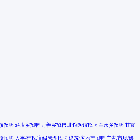
镇招聘
斜店乡招聘
万善乡招聘
北馆陶镇招聘
兰沃乡招聘
甘官
百货招聘
人事/行政/高级管理招聘
建筑/房地产招聘
广告/市场/媒