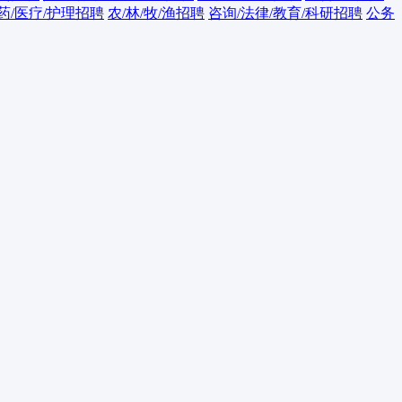
药/医疗/护理招聘
农/林/牧/渔招聘
咨询/法律/教育/科研招聘
公务