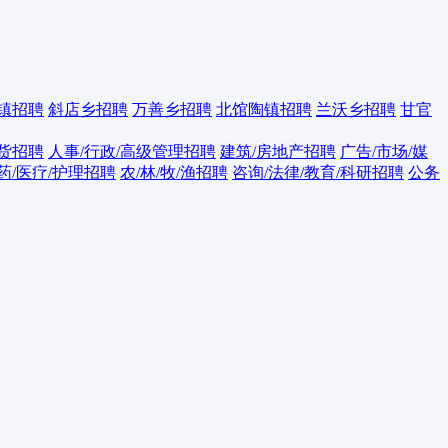
镇招聘
斜店乡招聘
万善乡招聘
北馆陶镇招聘
兰沃乡招聘
甘官
百货招聘
人事/行政/高级管理招聘
建筑/房地产招聘
广告/市场/媒
药/医疗/护理招聘
农/林/牧/渔招聘
咨询/法律/教育/科研招聘
公务