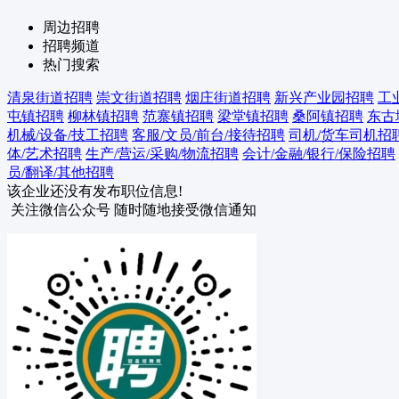
周边招聘
招聘频道
热门搜索
清泉街道招聘
崇文街道招聘
烟庄街道招聘
新兴产业园招聘
工
屯镇招聘
柳林镇招聘
范寨镇招聘
梁堂镇招聘
桑阿镇招聘
东古
机械/设备/技工招聘
客服/文员/前台/接待招聘
司机/货车司机招
体/艺术招聘
生产/营运/采购/物流招聘
会计/金融/银行/保险招聘
员/翻译/其他招聘
该企业还没有发布职位信息!
关注微信公众号
随时随地接受微信通知