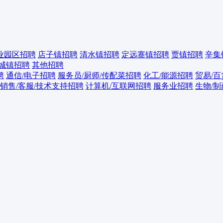
业园区招聘
店子镇招聘
清水镇招聘
定远寨镇招聘
贾镇招聘
辛集
城镇招聘
其他招聘
聘
通信/电子招聘
服务员/厨师/传配菜招聘
化工/能源招聘
贸易/
销售/客服/技术支持招聘
计算机/互联网招聘
服务业招聘
生物/制