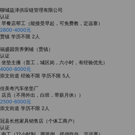
聊城益泽供应链管理有限公司
认证
早餐店帮工（能接受早起，可免费教，定远寨）
2800-4000元
贾镇
学历不限
2人
福盛园营养粥铺（贾镇）
认证
坐垫主播（普工，城区岗，六小时，有经验优先）
4000-8000元
崇文街道
经验不限
学历不限
5人
佳美奇汽车坐垫厂
店员（不用外出，白班，带薪月休））
2500-6000元
崇文街道
学历不限
2人
冠县长然家具销售店（个体工商户）
认证
电工（12小时制，两班倒，提供吃住，定远寨）