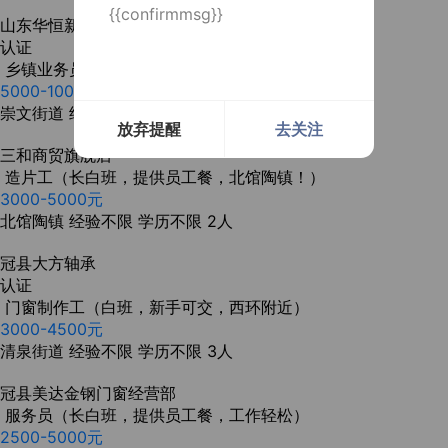
{{confirmmsg}}
山东华恒新材料有限公司
认证
乡镇业务员（白班，有经验优先，城区）
5000-10000元
崇文街道
经验不限
学历不限
3人
放弃提醒
去关注
三和商贸旗舰店
造片工（长白班，提供员工餐，北馆陶镇！）
3000-5000元
北馆陶镇
经验不限
学历不限
2人
冠县大方轴承
认证
门窗制作工（白班，新手可交，西环附近）
3000-4500元
清泉街道
经验不限
学历不限
3人
冠县美达金钢门窗经营部
服务员（长白班，提供员工餐，工作轻松）
2500-5000元