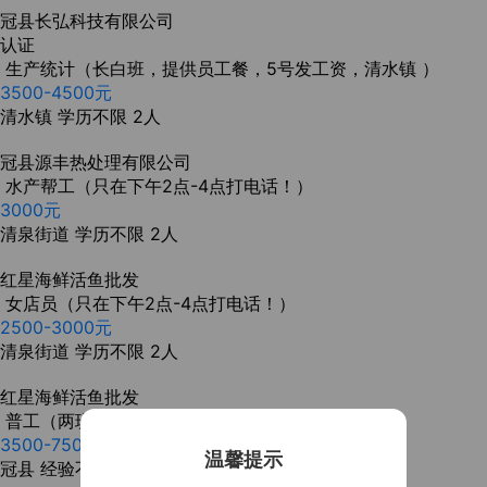
冠县长弘科技有限公司
认证
生产统计（长白班，提供员工餐，5号发工资，清水镇 ）
3500-4500元
清水镇
学历不限
2人
冠县源丰热处理有限公司
水产帮工（只在下午2点-4点打电话！）
3000元
清泉街道
学历不限
2人
红星海鲜活鱼批发
女店员（只在下午2点-4点打电话！）
2500-3000元
清泉街道
学历不限
2人
红星海鲜活鱼批发
普工（两班倒，交社保，提供员工餐）
3500-7500元
温馨提示
冠县
经验不限
学历不限
10人