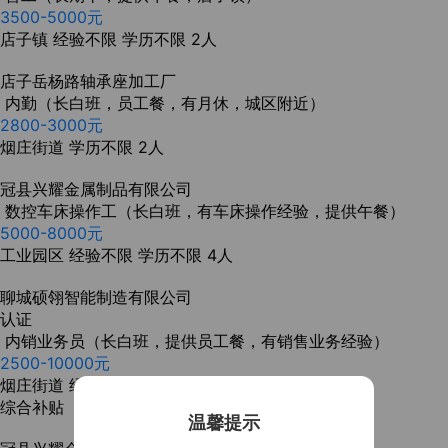
3500-5000元
店子镇
经验不限
学历不限
2人
店子岳杨路轴承座加工厂
内勤（长白班，员工餐，有月休，城区附近）
2800-3000元
烟庄街道
学历不限
2人
冠县兴耀金属制品有限公司
数控车床操作工（长白班，有车床操作经验，提供午餐）
5000-8000元
工业园区
经验不限
学历不限
4人
聊城硕翎智能制造有限公司
认证
内销业务员（长白班，提供员工餐，有销售业务经验）
2500-10000元
烟庄街道
经验不限
学历不限
5人
综合补贴
温馨提示