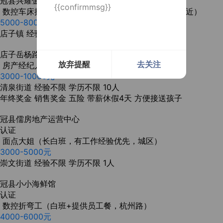
冠县兴耀金属制品有限公司
{{confirmmsg}}
数控车床操作工（白班，有工作经验优先，店子镇附近）
5000-8000元
店子镇
经验不限
学历不限
2人
店子岳杨路轴承座加工厂
放弃提醒
去关注
房产经纪人（长白班＋五险+定期团建+月入过万）
3000-10000元
清泉街道
经验不限
学历不限
10人
年终奖金
销售奖金
五险
带薪休假4天
方便接送孩子
冠县儒房地产运营中心
认证
面点大姐（长白班，有工作经验优先，城区）
3000-5000元
崇文街道
经验不限
学历不限
1人
冠县小小海鲜馆
认证
数控折弯工（白班+提供员工餐，杭州路）
4000-6000元