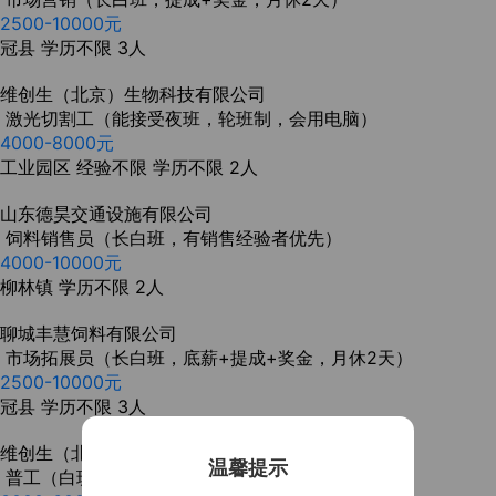
2500-10000元
冠县
学历不限
3人
维创生（北京）生物科技有限公司
激光切割工（能接受夜班，轮班制，会用电脑）
4000-8000元
工业园区
经验不限
学历不限
2人
山东德昊交通设施有限公司
饲料销售员（长白班，有销售经验者优先）
4000-10000元
柳林镇
学历不限
2人
聊城丰慧饲料有限公司
市场拓展员（长白班，底薪+提成+奖金，月休2天）
2500-10000元
冠县
学历不限
3人
维创生（北京）生物科技有限公司
温馨提示
普工（白班，满一年交五险，柳林镇附近）