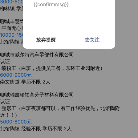
3000-6000元
{{confirmmsg}}
柳林镇
学历不限
2人
聊城丰慧饲料有限公司
平面无心磨老师（普工，长白班，北馆陶附近！！）
10000-15000元
放弃提醒
去关注
北馆陶镇
经验不限
学历不限
1人
聊城市威尔特汽车零部件有限公司
认证
喷粉工（白班，提供员工餐，东环工业园附近）
6000-9000元
崇文街道
学历不限
2人
聊城瑞鑫瑞铂高分子材料有限公司
认证
整形工（白班夜班都可以，有工作经验优先，北馆陶附
近！！）
5000-8000元
北馆陶镇
经验不限
学历不限
2人