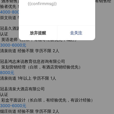
酒水销售员（有快消品经验，月休四天，退役军人和有销售经
{{confirmmsg}}
验者优先！）
4000-8000元
崇文街道
学历不限
5人
冠县久酒源商行
放弃提醒
去关注
认证
英语老师（白班，有辅导经验优先，城区）
3000-6000元
清泉街道
经验不限
学历不限
2人
冠县鸿志来说教育信息咨询有限公司
策划营销经理（白班，有酒店营销经验优先）
8000元
清泉街道
1年以上
学历不限
1人
冠县清泉大酒店有限公司
认证
彩盒平面设计（长白班，有经验优先，有设计经验）
3000-6000元
烟庄街道
经验不限
学历不限
2人